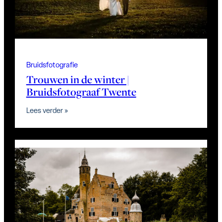
Bruidsfotografie
Trouwen in de winter |
Bruidsfotograaf Twente
:
Lees verder »
T
r
o
u
w
e
n
i
n